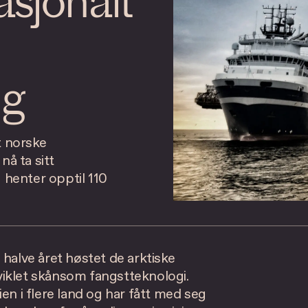
asjonalt
ng
t norske
nå ta sitt
 henter opptil 110
 halve året høstet de arktiske
viklet skånsom fangstteknologi.
en i flere land og har fått med seg