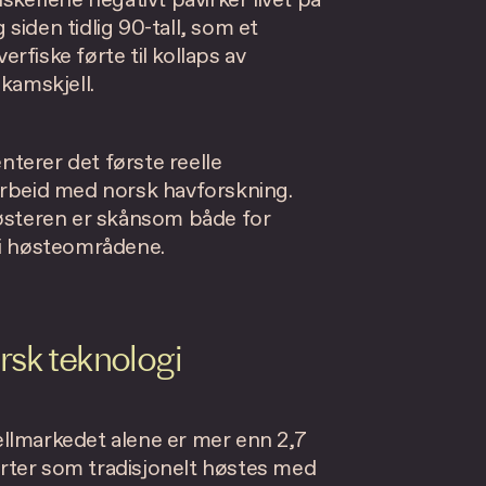
skeriene negativt påvirker livet på
siden tidlig 90-tall, som et
fiske førte til kollaps av
kamskjell.
terer det første reelle
amarbeid med norsk havforskning.
høsteren er skånsom både for
 i høsteområdene.
rsk teknologi
llmarkedet alene er mer enn 2,7
 arter som tradisjonelt høstes med