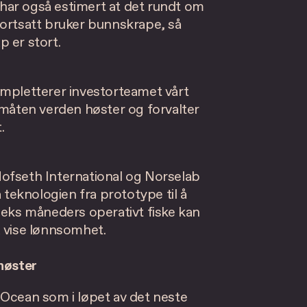
har også estimert at det rundt om
fortsatt bruker bunnskrape, så
 er stort.
ompletterer investorteamet vårt
 måten verden høster og forvalter
.
ofseth International og Norselab
 teknologien fra prototype til å
r seks måneders operativt fiske kan
å vise lønnsomhet.
 høster
 Ocean som i løpet av det neste