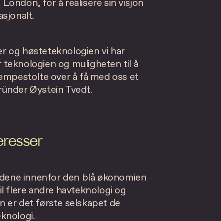
ondon, for å realisere sin visjon
sjonalt.
ter og høsteteknologien vi har
r teknologien og muligheten til å
 kjempestolte over å få med oss et
ründer Øystein Tvedt.
eresser
ondene innenfor den blå økonomien
til flere andre havteknologi og
 er det første selskapet de
eknologi.