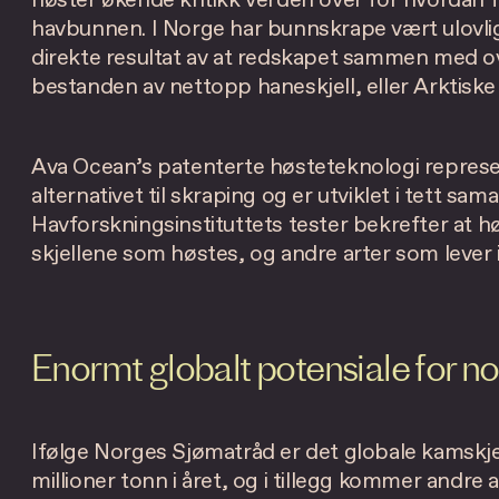
høster økende kritikk verden over for hvordan fi
havbunnen. I Norge har bunnskrape vært ulovlig 
direkte resultat av at redskapet sammen med over
bestanden av nettopp haneskjell, eller Arktiske 
Ava Ocean’s patenterte høsteteknologi represen
alternativet til skraping og er utviklet i tett s
Havforskningsinstituttets tester bekrefter at 
skjellene som høstes, og andre arter som lever
Enormt globalt potensiale for no
Ifølge Norges Sjømatråd er det globale kamskje
millioner tonn i året, og i tillegg kommer andre