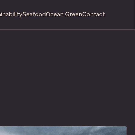
inability
Seafood
Ocean Green
Contact