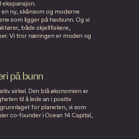
al ekspansjon.
ter en ny, skånsom og moderne
ene som ligger på havbunn. Og vi
ktører, både skjellfiskere,
ner. Vi tror næringen er moden og
keri på bunn
itiv sirkel. Den blå økonomien er
heten til å lede an i positiv
sgrunnlaget for planeten, vi som
sier co-founder i Ocean 14 Capital,