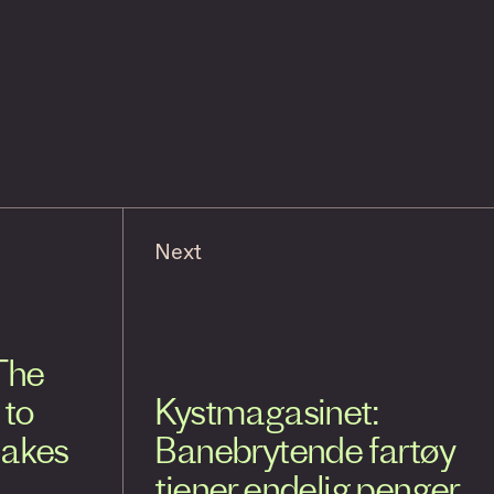
Next
The
 to
Kystmagasinet:
makes
Banebrytende fartøy
tjener endelig penger