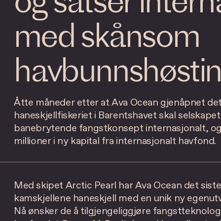
og satser intern
med skånsom
havbunnshøsti
Åtte måneder etter at Ava Ocean gjenåpnet de
haneskjellfiskeriet i Barentshavet skal selskapet 
banebrytende fangstkonsept internasjonalt, og
millioner i ny kapital fra internasjonalt havfond.
Med skipet Arctic Pearl har Ava Ocean det siste
kamskjellene haneskjell med en unik ny egenut
Nå ønsker de å tilgjengeliggjøre fangstteknologi