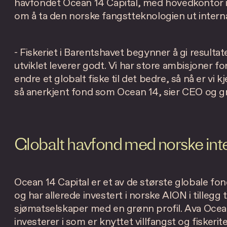
havfondet Ocean 14 Capital, med hovedkontor i L
om å ta den norske fangstteknologien ut interna
- Fiskeriet i Barentshavet begynner å gi resulta
utviklet leverer godt. Vi har store ambisjoner fo
endre et globalt fiske til det bedre, så nå er vi
så anerkjent fond som Ocean 14, sier CEO og g
Globalt havfond med norske int
Ocean 14 Capital er et av de største globale f
og har allerede investert i norske AION i tillegg 
sjømatselskaper med en grønn profil. Ava Ocean
investerer i som er knyttet villfangst og fiskerit