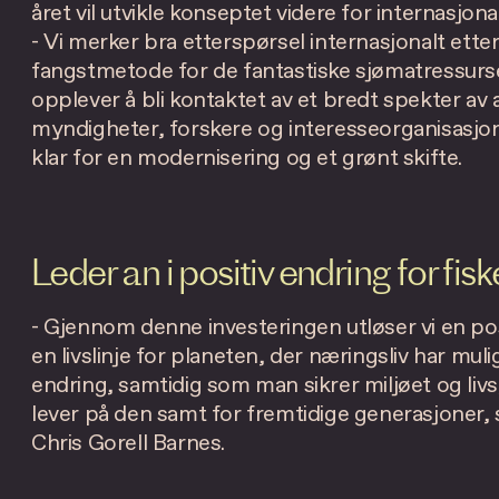
året vil utvikle konseptet videre for internasjon
- Vi merker bra etterspørsel internasjonalt et
fangstmetode for de fantastiske sjømatressurs
opplever å bli kontaktet av et bredt spekter av a
myndigheter, forskere og interesseorganisasjo
klar for en modernisering og et grønt skifte.
Leder an i positiv endring for fis
- Gjennom denne investeringen utløser vi en pos
en livslinje for planeten, der næringsliv har mulig
endring, samtidig som man sikrer miljøet og liv
lever på den samt for fremtidige generasjoner, 
Chris Gorell Barnes.