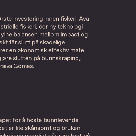
ste investering innen fiskeri. Ava
trielle fiskeri, der ny teknologi
 gylne balansen mellom impact og
t får slutt på skadelige
erer en økonomisk effektiv mate
gjøre slutten på bunnskraping,
araiva Gomes.
apet for å høste bunnlevende
et er lite skånsomt og bruken