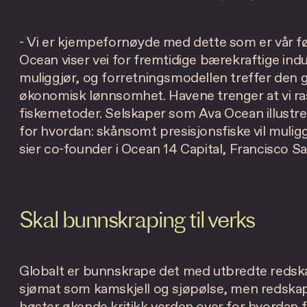
- Vi er kjempefornøyde med dette som er vår før
Ocean viser vei for fremtidige bærekraftige indus
muliggjør, og forretningsmodellen treffer den
økonomisk lønnsomhet. Havene trenger at vi rask
fiskemetoder. Selskaper som Ava Ocean illustr
for hvordan: skånsomt presisjonsfiske vil mulig
sier co-founder i Ocean 14 Capital, Francisco S
Skal bunnskraping til verks
Globalt er bunnskrape det med utbredte redsk
sjømat som kamskjell og sjøpølse, men redskap