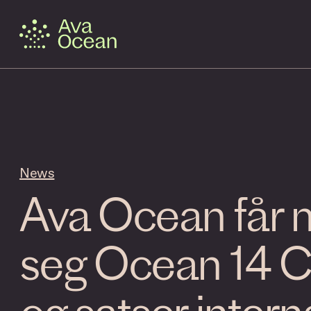
News
Ava Ocean får
seg Ocean 14 C