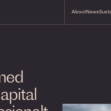
About
News
Susta
 med
apital